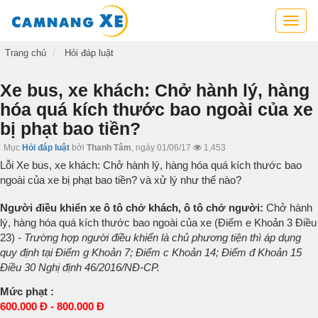
Cẩm
nang
xe,
Trang chủ
Hỏi đáp luật
tra
cứu
Xe bus, xe khách: Chở hành lý, hàng
thông
hóa quá kích thước bao ngoài của xe
tin
bị phạt bao tiền?
xe,
kỹ
Mục
Hỏi đáp luật
bởi
Thanh Tâm
,
ngày 01/06/17
1,453
năng
Lỗi Xe bus, xe khách: Chở hành lý, hàng hóa quá kích thước bao
lái
ngoài của xe bị phạt bao tiền? và xử lý như thế nào?
xe
Người điều khiển xe ô tô chở khách, ô tô chở người:
Chở hành
lý, hàng hóa quá kích thước bao ngoài của xe (Điểm e Khoản 3 Điều
23)
- Trường hợp người điều khiển là chủ phương tiện thì áp dụng
quy định tại Điểm g Khoản 7; Điểm c Khoản 14; Điểm đ Khoản 15
Điều 30 Nghị định 46/2016/NĐ-CP.
Mức phạt :
600.000 Đ - 800.000 Đ