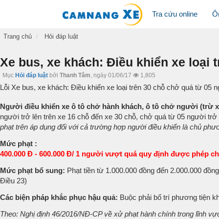
Tra cứu online
Ô
Trang chủ
Hỏi đáp luật
Xe bus, xe khách: Điều khiển xe loại 
Mục
Hỏi đáp luật
bởi
Thanh Tâm
,
ngày 01/06/17
1,805
Lỗi Xe bus, xe khách: Điều khiển xe loại trên 30 chỗ chở quá từ 05 ng
Người điều khiển xe ô tô chở hành khách, ô tô chở người (trừ x
người trở lên trên xe 16 chỗ đến xe 30 chỗ, chở quá từ 05 người trở
phạt trên áp dụng đối với cả trường hợp người điều khiển là chủ phươ
Mức phạt :
400.000 Đ - 600.000 Đ/ 1 người vượt quá quy định được phép c
Mức phạt bổ sung:
Phạt tiền từ 1.000.000 đồng đến 2.000.000 đồn
Điều 23)
Các biện pháp khắc phục hậu quả:
Buộc phải bố trí phương tiện 
Theo: Nghị định 46/2016/NĐ-CP về xử phạt hành chính trong lĩnh vự