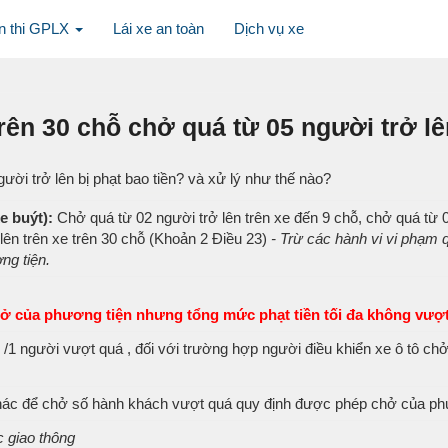
n thi GPLX
Lái xe an toàn
Dịch vụ xe
trên 30 chỗ chở quá từ 05 người trở lê
ười trở lên bị phạt bao tiền? và xử lý như thế nào?
e buýt):
Chở quá từ 02 người trở lên trên xe đến 9 chỗ, chở quá từ 0
 lên trên xe trên 30 chỗ (Khoản 2 Điều 23)
- Trừ các hành vi vi phạm 
ng tiện.
hở của phương tiện nhưng tổng mức phạt tiền tối đa không vượt
g /1 người vượt quá , đối với trường hợp người điều khiển xe ô tô c
khác để chở số hành khách vượt quá quy định được phép chở của ph
c giao thông