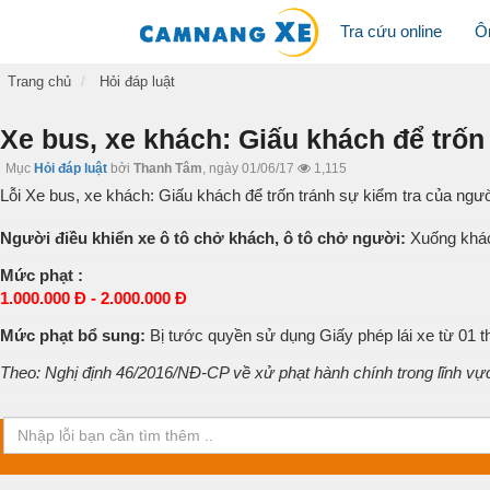
Tra cứu online
Ô
Trang chủ
Hỏi đáp luật
Xe bus, xe khách: Giấu khách để trốn
Mục
Hỏi đáp luật
bởi
Thanh Tâm
,
ngày 01/06/17
1,115
Lỗi Xe bus, xe khách: Giấu khách để trốn tránh sự kiểm tra của ngườ
Người điều khiển xe ô tô chở khách, ô tô chở người:
Xuống khách
Mức phạt :
1.000.000 Đ - 2.000.000 Đ
Mức phạt bổ sung:
Bị tước quyền sử dụng Giấy phép lái xe từ 01 t
Theo: Nghị định 46/2016/NĐ-CP về xử phạt hành chính trong lĩnh vự