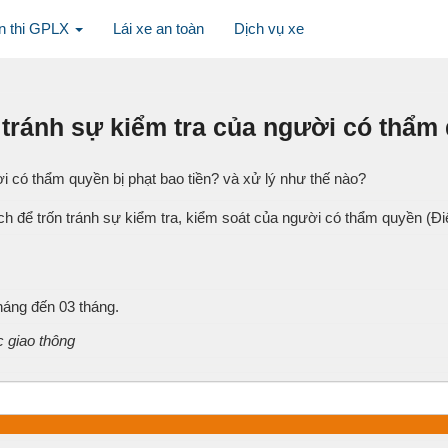
n thi GPLX
Lái xe an toàn
Dịch vụ xe
 tránh sự kiểm tra của người có thẩm 
i có thẩm quyền bị phạt bao tiền? và xử lý như thế nào?
 để trốn tránh sự kiểm tra, kiểm soát của người có thẩm quyền (Đ
háng đến 03 tháng.
c giao thông