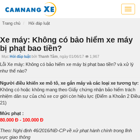
Cẩm
nang
xe,
Trang chủ
Hỏi đáp luật
tra
cứu
Xe máy: Không có bảo hiểm xe máy
thông
bị phạt bao tiền?
tin
xe,
Mục
Hỏi đáp luật
bởi
Thanh Tâm
,
ngày 01/06/17
1,967
kỹ
Lỗi Xe máy: Không có bảo hiểm xe máy bị phạt bao tiền? và xử lý
năng
như thế nào?
lái
xe
Người điều khiển xe mô tô, xe gắn máy và các loại xe tương tự:
Không có hoặc không mang theo Giấy chứng nhận bảo hiểm trách
nhiệm dân sự của chủ xe cơ giới còn hiệu lực (Điểm a Khoản 2 Điều
21)
Mức phạt :
80.000 Đ - 100.000 Đ
Theo: Nghị định 46/2016/NĐ-CP về xử phạt hành chính trong lĩnh
vực giao thông