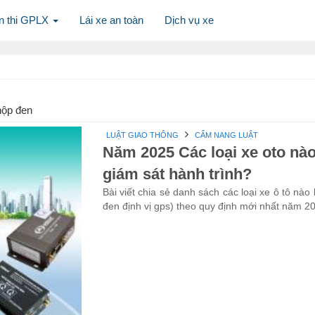
n thi GPLX
Lái xe an toàn
Dịch vụ xe
 hộp đen
LUẬT GIAO THÔNG
CẨM NANG LUẬT
Năm 2025 Các loại xe oto nào
giám sát hành trình?
Bài viết chia sẻ danh sách các loại xe ô tô nào 
đen định vị gps) theo quy định mới nhất năm 2