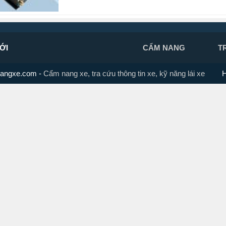
ỚI
CẨM NANG
T
angxe.com
-
Cẩm nang xe, tra cứu thông tin xe, kỹ năng lái xe