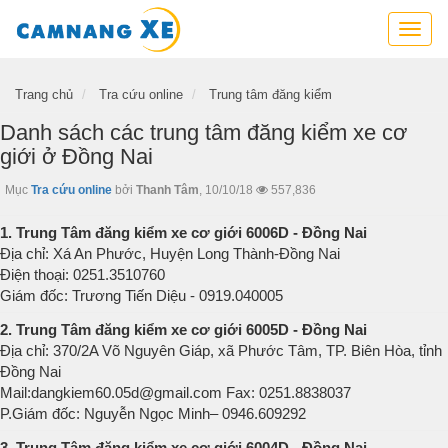
Cẩm
nang
xe,
tra
Trang chủ
Tra cứu online
Trung tâm đăng kiểm
cứu
Danh sách các trung tâm đăng kiểm xe cơ
thông
giới ở Đồng Nai
tin
xe,
Mục
Tra cứu online
bởi
Thanh Tâm
,
10/10/18
557,836
kỹ
năng
1. Trung Tâm đăng kiểm xe cơ giới 6006D - Đồng Nai
lái
Địa chỉ: Xá An Phước, Huyện Long Thành-Đồng Nai
xe
Điện thoại: 0251.3510760
Giám đốc: Trương Tiến Diệu - 0919.040005
2. Trung Tâm đăng kiểm xe cơ giới 6005D - Đồng Nai
Địa chỉ: 370/2A Võ Nguyên Giáp, xã Phước Tâm, TP. Biên Hòa, tỉnh
Đồng Nai
Mail:
dangkiem60.05d@gmail.com
Fax: 0251.8838037
P.Giám đốc: Nguyễn Ngọc Minh– 0946.609292
3. Trung Tâm đăng kiểm xe cơ giới 6004D - Đồng Nai