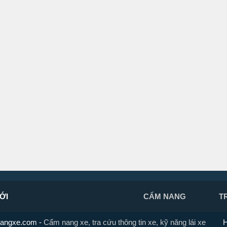
ỚI
CẨM NANG
T
angxe.com
-
Cẩm nang xe, tra cứu thông tin xe, kỹ năng lái xe