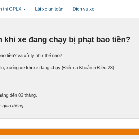
n thi GPLX
Lái xe an toàn
Dịch vụ xe
 khi xe đang chạy bị phạt bao tiền?
bao tiền? và xử lý như thế nào?
n, xuống xe khi xe đang chạy (Điểm a Khoản 5 Điều 23)
háng đến 03 tháng.
c giao thông