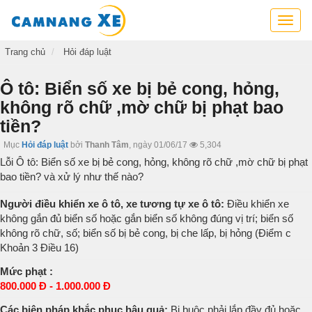
Cẩm
nang
xe,
Trang chủ
Hỏi đáp luật
tra
cứu
Ô tô: Biển số xe bị bẻ cong, hỏng,
thông
không rõ chữ ,mờ chữ bị phạt bao
tin
tiền?
xe,
kỹ
Mục
Hỏi đáp luật
bởi
Thanh Tâm
,
ngày 01/06/17
5,304
năng
Lỗi Ô tô: Biển số xe bị bẻ cong, hỏng, không rõ chữ ,mờ chữ bị phạt
lái
bao tiền? và xử lý như thế nào?
xe
Người điều khiển xe ô tô, xe tương tự xe ô tô:
Điều khiển xe
không gắn đủ biển số hoặc gắn biển số không đúng vị trí; biển số
không rõ chữ, số; biển số bị bẻ cong, bị che lấp, bị hỏng (Điểm c
Khoản 3 Điều 16)
Mức phạt :
800.000 Đ - 1.000.000 Đ
Các biện pháp khắc phục hậu quả:
Bị buộc phải lắp đầy đủ hoặc