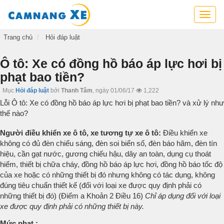
Cẩm
nang
xe,
Trang chủ
Hỏi đáp luật
tra
cứu
Ô tô: Xe có đồng hồ báo áp lực hơi bị
thông
phạt bao tiền?
tin
xe,
Mục
Hỏi đáp luật
bởi
Thanh Tâm
,
ngày 01/06/17
1,222
kỹ
Lỗi Ô tô: Xe có đồng hồ báo áp lực hơi bị phạt bao tiền? và xử lý như
năng
thế nào?
lái
xe
Người điều khiển xe ô tô, xe tương tự xe ô tô:
Điều khiển xe
không có đủ đèn chiếu sáng, đèn soi biển số, đèn báo hãm, đèn tín
hiệu, cần gạt nước, gương chiếu hậu, dây an toàn, dụng cụ thoát
hiểm, thiết bị chữa cháy, đồng hồ báo áp lực hơi, đồng hồ báo tốc độ
của xe hoặc có những thiết bị đó nhưng không có tác dụng, không
đúng tiêu chuẩn thiết kế (đối với loại xe được quy định phải có
những thiết bị đó) (Điểm a Khoản 2 Điều 16)
Chỉ áp dụng đối với loại
xe được quy định phải có những thiết bị này.
Mức phạt :