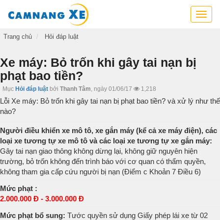
Cẩm
nang
xe,
Trang chủ
Hỏi đáp luật
tra
cứu
Xe máy: Bỏ trốn khi gây tai nạn bị
thông
phạt bao tiền?
tin
xe,
Mục
Hỏi đáp luật
bởi
Thanh Tâm
,
ngày 01/06/17
1,218
kỹ
Lỗi Xe máy: Bỏ trốn khi gây tai nạn bị phạt bao tiền? và xử lý như thế
năng
nào?
lái
xe
Người điều khiển xe mô tô, xe gắn máy (kể cả xe máy điện), các
loại xe tương tự xe mô tô và các loại xe tương tự xe gắn máy:
Gây tai nạn giao thông không dừng lại, không giữ nguyên hiện
trường, bỏ trốn không đến trình báo với cơ quan có thẩm quyền,
không tham gia cấp cứu người bị nạn (Điểm c Khoản 7 Điều 6)
Mức phạt :
2.000.000 Đ - 3.000.000 Đ
Mức phạt bổ sung:
Tước quyền sử dụng Giấy phép lái xe từ 02