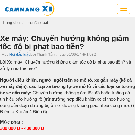
Cẩm
nang
xe,
Trang chủ
Hỏi đáp luật
tra
cứu
Xe máy: Chuyển hướng không giảm
thông
tốc độ bị phạt bao tiền?
tin
xe,
Mục
Hỏi đáp luật
bởi
Thanh Tâm
,
ngày 01/06/17
1,982
kỹ
Lỗi Xe máy: Chuyển hướng không giảm tốc độ bị phạt bao tiền? và
năng
xử lý như thế nào?
lái
xe
Người điều khiển, người ngồi trên xe mô tô, xe gắn máy (kể cả
xe máy điện), các loại xe tương tự xe mô tô và các loại xe tương
tự xe gắn máy:
Chuyển hướng không giảm tốc độ hoặc không có
tín hiệu báo hướng rẽ (trừ trường hợp điều khiển xe đi theo hướng
cong của đoạn đường bộ ở nơi đường không giao nhau cùng mức) (
Điểm a Khoản 4 Điều 6)
Mức phạt :
300.000 Đ - 400.000 Đ