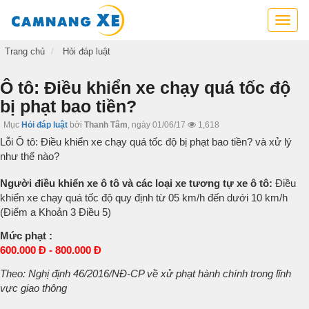
Cẩm
nang
xe,
Trang chủ
Hỏi đáp luật
tra
cứu
Ô tô: Điều khiển xe chạy quá tốc độ
thông
bị phạt bao tiền?
tin
xe,
Mục
Hỏi đáp luật
bởi
Thanh Tâm
,
ngày 01/06/17
1,618
kỹ
Lỗi Ô tô: Điều khiển xe chạy quá tốc độ bị phạt bao tiền? và xử lý
năng
như thế nào?
lái
xe
Người điều khiển xe ô tô và các loại xe tương tự xe ô tô:
Điều
khiển xe chạy quá tốc độ quy định từ 05 km/h đến dưới 10 km/h
(Điểm a Khoản 3 Điều 5)
Mức phạt :
600.000 Đ - 800.000 Đ
Theo: Nghị định 46/2016/NĐ-CP về xử phạt hành chính trong lĩnh
vực giao thông