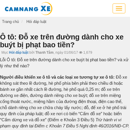
Cẩm
nang
xe,
Trang chủ
Hỏi đáp luật
tra
cứu
Ô tô: Đỗ xe trên đường dành cho xe
thông
buýt bị phạt bao tiền?
tin
xe,
Mục
Hỏi đáp luật
bởi
Thanh Tâm
,
ngày 01/06/17
1,679
kỹ
Lỗi Ô tô: Đỗ xe trên đường dành cho xe buýt bị phạt bao tiền? và xử
năng
lý như thế nào?
lái
xe
Người điều khiển xe ô tô và các loại xe tương tự xe ô tô:
Đỗ xe
không sát theo lề đường, hè phố phía bên phải theo chiều đi hoặc
bánh xe gần nhất cách lề đường, hè phố quá 0,25 m; đỗ xe trên
đường xe điện, đường dành riêng cho xe buýt; đỗ xe trên miệng
cống thoát nước, miệng hầm của đường điện thoại, điện cao thế,
chỗ dành riêng cho xe chữa cháy lấy nước; đỗ, để xe ở hè phố trái
quy định của pháp luật; đỗ xe nơi có biển “Cấm đỗ xe” hoặc biển
“Cấm dừng xe và đỗ xe” (Điểm e Khoản 3 Điều 5)
Trừ hành vi vi
phạm quy định tại Điểm c Khoản 7 Điều 5 Nghị định 46/2016/NĐ-CP.