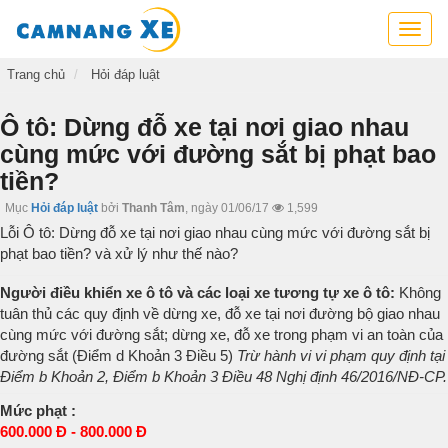
Cẩm
nang
xe,
Trang chủ
Hỏi đáp luật
tra
cứu
Ô tô: Dừng đỗ xe tại nơi giao nhau
thông
cùng mức với đường sắt bị phạt bao
tin
tiền?
xe,
kỹ
Mục
Hỏi đáp luật
bởi
Thanh Tâm
,
ngày 01/06/17
1,599
năng
Lỗi Ô tô: Dừng đỗ xe tại nơi giao nhau cùng mức với đường sắt bị
lái
phạt bao tiền? và xử lý như thế nào?
xe
Người điều khiển xe ô tô và các loại xe tương tự xe ô tô:
Không
tuân thủ các quy định về dừng xe, đỗ xe tại nơi đường bộ giao nhau
cùng mức với đường sắt; dừng xe, đỗ xe trong phạm vi an toàn của
đường sắt (Điểm d Khoản 3 Điều 5)
Trừ hành vi vi phạm quy định tại
Điểm b Khoản 2, Điểm b Khoản 3 Điều 48 Nghị định 46/2016/NĐ-CP.
Mức phạt :
600.000 Đ - 800.000 Đ