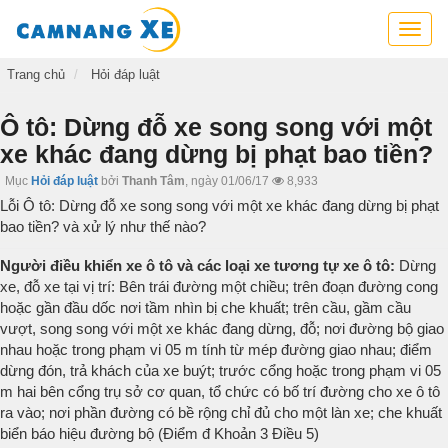
Cẩm
nang
xe,
Trang chủ
Hỏi đáp luật
tra
cứu
Ô tô: Dừng đỗ xe song song với một
thông
xe khác đang dừng bị phạt bao tiền?
tin
xe,
Mục
Hỏi đáp luật
bởi
Thanh Tâm
,
ngày 01/06/17
8,933
kỹ
Lỗi Ô tô: Dừng đỗ xe song song với một xe khác đang dừng bị phạt
năng
bao tiền? và xử lý như thế nào?
lái
xe
Người điều khiển xe ô tô và các loại xe tương tự xe ô tô:
Dừng
xe, đỗ xe tại vị trí: Bên trái đường một chiều; trên đoạn đường cong
hoặc gần đầu dốc nơi tầm nhìn bị che khuất; trên cầu, gầm cầu
vượt, song song với một xe khác đang dừng, đỗ; nơi đường bộ giao
nhau hoặc trong phạm vi 05 m tính từ mép đường giao nhau; điểm
dừng đón, trả khách của xe buýt; trước cổng hoặc trong phạm vi 05
m hai bên cổng trụ sở cơ quan, tổ chức có bố trí đường cho xe ô tô
ra vào; nơi phần đường có bề rộng chỉ đủ cho một làn xe; che khuất
biển báo hiệu đường bộ (Điểm đ Khoản 3 Điều 5)