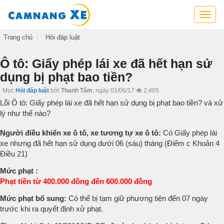
Cẩm
nang
xe,
Trang chủ
Hỏi đáp luật
tra
cứu
Ô tô: Giấy phép lái xe đã hết hạn sử
thông
dụng bị phạt bao tiền?
tin
xe,
Mục
Hỏi đáp luật
bởi
Thanh Tâm
,
ngày 01/06/17
2,405
kỹ
Lỗi Ô tô: Giấy phép lái xe đã hết hạn sử dụng bị phạt bao tiền? và xử
năng
lý như thế nào?
lái
xe
Người điều khiển xe ô tô, xe tương tự xe ô tô:
Có Giấy phép lái
xe nhưng đã hết hạn sử dụng dưới 06 (sáu) tháng (Điểm c Khoản 4
Điều 21)
Mức phạt :
Phạt tiền từ 400.000 đồng đến 600.000 đồng
Mức phạt bổ sung:
Có thể bị tạm giữ phương tiện đến 07 ngày
trước khi ra quyết định xử phạt.