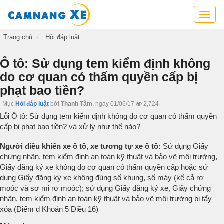
Cẩm
nang
xe,
Trang chủ
Hỏi đáp luật
tra
cứu
Ô tô: Sử dụng tem kiểm định không
thông
do cơ quan có thẩm quyền cấp bị
tin
phạt bao tiền?
xe,
kỹ
Mục
Hỏi đáp luật
bởi
Thanh Tâm
,
ngày 01/06/17
2,724
năng
Lỗi Ô tô: Sử dụng tem kiểm định không do cơ quan có thẩm quyền
lái
cấp bị phạt bao tiền? và xử lý như thế nào?
xe
Người điều khiển xe ô tô, xe tương tự xe ô tô:
Sử dụng Giấy
chứng nhận, tem kiểm định an toàn kỹ thuật và bảo vệ môi trường,
Giấy đăng ký xe không do cơ quan có thẩm quyền cấp hoặc sử
dụng Giấy đăng ký xe không đúng số khung, số máy (kể cả rơ
moóc và sơ mi rơ moóc); sử dụng Giấy đăng ký xe, Giấy chứng
nhận, tem kiểm định an toàn kỹ thuật và bảo vệ môi trường bị tẩy
xóa (Điểm đ Khoản 5 Điều 16)