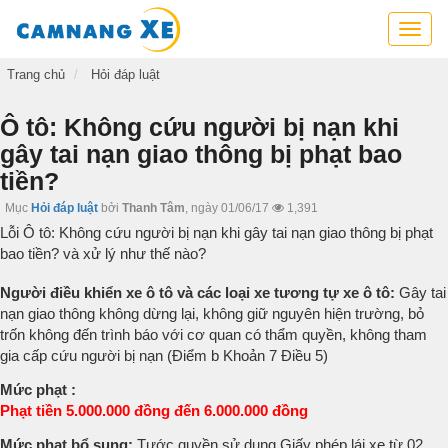
Cẩm
nang
xe,
Trang chủ
Hỏi đáp luật
tra
cứu
Ô tô: Không cứu người bị nạn khi
thông
gây tai nạn giao thông bị phạt bao
tin
tiền?
xe,
kỹ
Mục
Hỏi đáp luật
bởi
Thanh Tâm
,
ngày 01/06/17
1,391
năng
Lỗi Ô tô: Không cứu người bị nạn khi gây tai nạn giao thông bị phạt
lái
bao tiền? và xử lý như thế nào?
xe
Người điều khiển xe ô tô và các loại xe tương tự xe ô tô:
Gây tai
nạn giao thông không dừng lại, không giữ nguyên hiện trường, bỏ
trốn không đến trình báo với cơ quan có thẩm quyền, không tham
gia cấp cứu người bị nạn (Điểm b Khoản 7 Điều 5)
Mức phạt :
Phạt tiền 5.000.000 đồng đến 6.000.000 đồng
Mức phạt bổ sung:
Tước quyền sử dụng Giấy phép lái xe từ 02