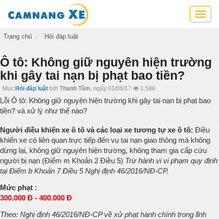
Cẩm
nang
xe,
Trang chủ
Hỏi đáp luật
tra
cứu
Ô tô: Không giữ nguyên hiện trường
thông
khi gây tai nạn bị phạt bao tiền?
tin
xe,
Mục
Hỏi đáp luật
bởi
Thanh Tâm
,
ngày 01/06/17
1,586
kỹ
Lỗi Ô tô: Không giữ nguyên hiện trường khi gây tai nạn bị phạt bao
năng
tiền? và xử lý như thế nào?
lái
xe
Người điều khiển xe ô tô và các loại xe tương tự xe ô tô:
Điều
khiển xe có liên quan trực tiếp đến vụ tai nạn giao thông mà không
dừng lại, không giữ nguyên hiện trường, không tham gia cấp cứu
người bị nạn (Điểm m Khoản 2 Điều 5)
Trừ hành vi vi phạm quy định
tại Điểm b Khoản 7 Điều 5 Nghị định 46/2016/NĐ-CP.
Mức phạt :
300.000 Đ - 400.000 Đ
Theo: Nghị định 46/2016/NĐ-CP về xử phạt hành chính trong lĩnh