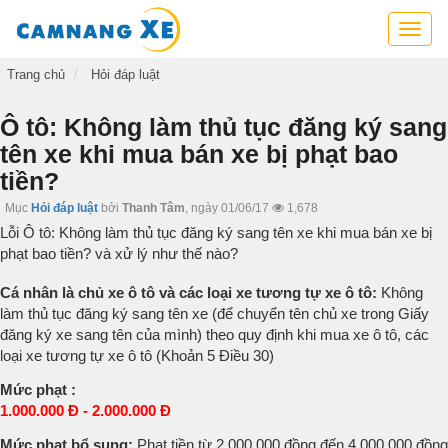
Cẩm
nang
xe,
Trang chủ
Hỏi đáp luật
tra
cứu
Ô tô: Không làm thủ tục đăng ký sang
thông
tên xe khi mua bán xe bị phạt bao
tin
tiền?
xe,
kỹ
Mục
Hỏi đáp luật
bởi
Thanh Tâm
,
ngày 01/06/17
1,678
năng
Lỗi Ô tô: Không làm thủ tục đăng ký sang tên xe khi mua bán xe bị
lái
phạt bao tiền? và xử lý như thế nào?
xe
Cá nhân là chủ xe ô tô và các loại xe tương tự xe ô tô:
Không
làm thủ tục đăng ký sang tên xe (để chuyển tên chủ xe trong Giấy
đăng ký xe sang tên của mình) theo quy định khi mua xe ô tô, các
loại xe tương tự xe ô tô (Khoản 5 Điều 30)
Mức phạt :
1.000.000 Đ - 2.000.000 Đ
Mức phạt bổ sung:
Phạt tiền từ 2.000.000 đồng đến 4.000.000 đồng