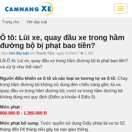
Cẩm
nang
xe,
Trang chủ
Hỏi đáp luật
tra
cứu
Ô tô: Lùi xe, quay đầu xe trong hầm
thông
đường bộ bị phạt bao tiền?
tin
xe,
Mục
Hỏi đáp luật
bởi
Thanh Tâm
,
ngày 01/06/17
1,292
kỹ
Lỗi Ô tô: Lùi xe, quay đầu xe trong hầm đường bộ bị phạt bao tiền?
năng
và xử lý như thế nào?
lái
xe
Người điều khiển xe ô tô và các loại xe tương tự xe ô tô:
Chạy
trong hầm đường bộ không sử dụng đèn chiếu sáng gần; lùi xe,
quay đầu xe trong hầm đường bộ; vượt xe trong hầm đường bộ
không đúng nơi quy định (Điểm a khoản 4 Điều 5)
Mức phạt :
800.000 Đ - 1.200.000 Đ
Mức phạt bổ sung:
Tước quyền sử dụng Giấy phép lái xe từ 02
tháng đến 04 tháng nếu gây tai nạn giao thông.