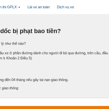
n thi GPLX
Lái xe an toàn
Dịch vụ xe
dốc bị phạt bao tiền?
 lý như thế nào?
u xe ở phần đường dành cho người đi bộ qua đường, trên cầu, đầ
ểm k Khoản 2 Điều 5)
g đến 04 tháng nếu gây tai nạn giao thông.
c giao thông