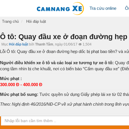
Tra cứu online
Ô
Trang chủ
Hỏi đáp luật
Ô tô: Quay đầu xe ở đoạn đường hẹp 
Mục
Hỏi đáp luật
bởi
Thanh Tâm
,
ngày 01/06/17
1,504
Lỗi Ô tô: Quay đầu xe ở đoạn đường hẹp dốc bị phạt bao tiền? và xử
Người điều khiển xe ô tô và các loại xe tương tự xe ô tô:
Quay đầ
cong tầm nhìn bị che khuất, nơi có biển báo “Cấm quay đầu xe” (Đi
Mức phạt :
300.000 Đ - 400.000 Đ
Mức phạt bổ sung:
Tước quyền sử dụng Giấy phép lái xe từ 02 thán
Theo: Nghị định 46/2016/NĐ-CP về xử phạt hành chính trong lĩnh vự