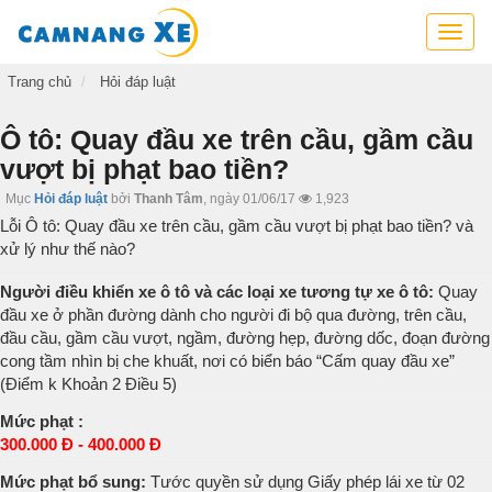
Cẩm
nang
xe,
Trang chủ
Hỏi đáp luật
tra
cứu
Ô tô: Quay đầu xe trên cầu, gầm cầu
thông
vượt bị phạt bao tiền?
tin
xe,
Mục
Hỏi đáp luật
bởi
Thanh Tâm
,
ngày 01/06/17
1,923
kỹ
Lỗi Ô tô: Quay đầu xe trên cầu, gầm cầu vượt bị phạt bao tiền? và
năng
xử lý như thế nào?
lái
xe
Người điều khiển xe ô tô và các loại xe tương tự xe ô tô:
Quay
đầu xe ở phần đường dành cho người đi bộ qua đường, trên cầu,
đầu cầu, gầm cầu vượt, ngầm, đường hẹp, đường dốc, đoạn đường
cong tầm nhìn bị che khuất, nơi có biển báo “Cấm quay đầu xe”
(Điểm k Khoản 2 Điều 5)
Mức phạt :
300.000 Đ - 400.000 Đ
Mức phạt bổ sung:
Tước quyền sử dụng Giấy phép lái xe từ 02