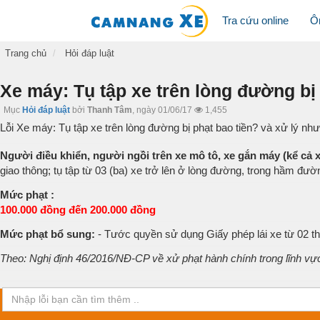
Tra cứu online
Ô
Trang chủ
Hỏi đáp luật
Xe máy: Tụ tập xe trên lòng đường bị
Mục
Hỏi đáp luật
bởi
Thanh Tâm
,
ngày 01/06/17
1,455
Lỗi Xe máy: Tụ tập xe trên lòng đường bị phạt bao tiền? và xử lý nh
Người điều khiển, người ngồi trên xe mô tô, xe gắn máy (kể cả x
giao thông; tụ tập từ 03 (ba) xe trở lên ở lòng đường, trong hầm đườ
Mức phạt :
100.000 đồng đến 200.000 đồng
Mức phạt bổ sung:
- Tước quyền sử dụng Giấy phép lái xe từ 02 th
Theo: Nghị định 46/2016/NĐ-CP về xử phạt hành chính trong lĩnh vự