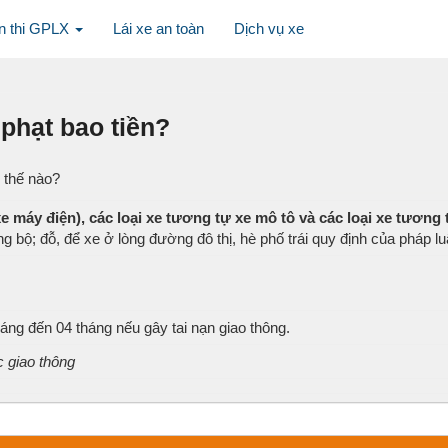
n thi GPLX
Lái xe an toàn
Dịch vụ xe
 phạt bao tiền?
ư thế nào?
e máy điện), các loại xe tương tự xe mô tô và các loại xe tương
ng bộ; đỗ, để xe ở lòng đường đô thị, hè phố trái quy định của pháp l
áng đến 04 tháng nếu gây tai nạn giao thông.
c giao thông