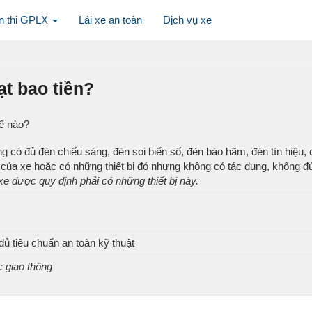
n thi GPLX
Lái xe an toàn
Dịch vụ xe
ạt bao tiền?
hế nào?
g có đủ đèn chiếu sáng, đèn soi biển số, đèn báo hãm, đèn tín hiệu,
 của xe hoặc có những thiết bị đó nhưng không có tác dụng, không đún
 xe được quy định phải có những thiết bị này.
 đủ tiêu chuẩn an toàn kỹ thuật
c giao thông