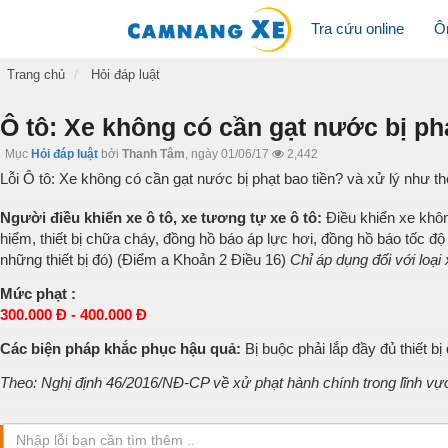
Tra cứu online
Ô
Trang chủ
Hỏi đáp luật
Ô tô: Xe không có cần gạt nước bị ph
Mục
Hỏi đáp luật
bởi
Thanh Tâm
,
ngày 01/06/17
2,442
Lỗi Ô tô: Xe không có cần gạt nước bị phạt bao tiền? và xử lý như t
Người điều khiển xe ô tô, xe tương tự xe ô tô:
Điều khiển xe khôn
hiểm, thiết bị chữa cháy, đồng hồ báo áp lực hơi, đồng hồ báo tốc độ
những thiết bị đó) (Điểm a Khoản 2 Điều 16)
Chỉ áp dụng đối với loại
Mức phạt :
300.000 Đ - 400.000 Đ
Các biện pháp khắc phục hậu quả:
Bị buộc phải lắp đầy đủ thiết bị
Theo: Nghị định 46/2016/NĐ-CP về xử phạt hành chính trong lĩnh vự