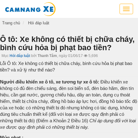
Cẩm
nang
xe,
Trang chủ
Hỏi đáp luật
tra
cứu
Ô tô: Xe không có thiết bị chữa cháy,
thông
bình cứu hỏa bị phạt bao tiền?
tin
xe,
Mục
Hỏi đáp luật
bởi
Thanh Tâm
,
ngày 01/06/17
5,696
kỹ
Lỗi Ô tô: Xe không có thiết bị chữa cháy, bình cứu hỏa bị phạt bao
năng
tiền? và xử lý như thế nào?
lái
xe
Người điều khiển xe ô tô, xe tương tự xe ô tô:
Điều khiển xe
không có đủ đèn chiếu sáng, đèn soi biển số, đèn báo hãm, đèn tín
hiệu, cần gạt nước, gương chiếu hậu, dây an toàn, dụng cụ thoát
hiểm, thiết bị chữa cháy, đồng hồ báo áp lực hơi, đồng hồ báo tốc độ
của xe hoặc có những thiết bị đó nhưng không có tác dụng, không
đúng tiêu chuẩn thiết kế (đối với loại xe được quy định phải có
những thiết bị đó) (Điểm a Khoản 2 Điều 16)
Chỉ áp dụng đối với loại
xe được quy định phải có những thiết bị này.
Mức phạt :