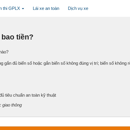
n thi GPLX
Lái xe an toàn
Dịch vụ xe
 bao tiền?
 nào?
 gắn đủ biển số hoặc gắn biển số không đúng vị trí; biển số không rõ
 đủ tiêu chuẩn an toàn kỹ thuật
c giao thông