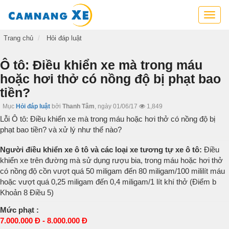
Cẩm
nang
xe,
Trang chủ
Hỏi đáp luật
tra
cứu
Ô tô: Điều khiển xe mà trong máu
thông
hoặc hơi thở có nồng độ bị phạt bao
tin
tiền?
xe,
kỹ
Mục
Hỏi đáp luật
bởi
Thanh Tâm
,
ngày 01/06/17
1,849
năng
Lỗi Ô tô: Điều khiển xe mà trong máu hoặc hơi thở có nồng độ bị
lái
phạt bao tiền? và xử lý như thế nào?
xe
Người điều khiển xe ô tô và các loại xe tương tự xe ô tô:
Điều
khiển xe trên đường mà sử dụng rượu bia, trong máu hoặc hơi thở
có nồng độ cồn vượt quá 50 miligam đến 80 miligam/100 mililít máu
hoặc vượt quá 0,25 miligam đến 0,4 miligam/1 lít khí thở (Điểm b
Khoản 8 Điều 5)
Mức phạt :
7.000.000 Đ - 8.000.000 Đ