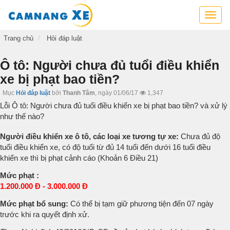
Cẩm
nang
xe,
Trang chủ
Hỏi đáp luật
tra
cứu
Ô tô: Người chưa đủ tuổi điều khiển
thông
xe bị phạt bao tiền?
tin
xe,
Mục
Hỏi đáp luật
bởi
Thanh Tâm
,
ngày 01/06/17
1,347
kỹ
Lỗi Ô tô: Người chưa đủ tuổi điều khiển xe bị phạt bao tiền? và xử lý
năng
như thế nào?
lái
xe
Người điều khiển xe ô tô, các loại xe tương tự xe:
Chưa đủ độ
tuổi điều khiển xe, có độ tuổi từ đủ 14 tuổi đến dưới 16 tuổi điều
khiển xe thì bị phạt cảnh cáo (Khoản 6 Điều 21)
Mức phạt :
1.200.000 Đ - 3.000.000 Đ
Mức phạt bổ sung:
Có thể bị tạm giữ phương tiện đến 07 ngày
trước khi ra quyết định xử.