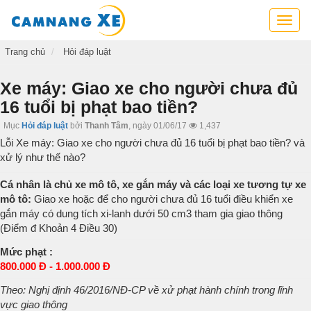
Cẩm
nang
xe,
Trang chủ
Hỏi đáp luật
tra
cứu
Xe máy: Giao xe cho người chưa đủ
thông
16 tuổi bị phạt bao tiền?
tin
xe,
Mục
Hỏi đáp luật
bởi
Thanh Tâm
,
ngày 01/06/17
1,437
kỹ
Lỗi Xe máy: Giao xe cho người chưa đủ 16 tuổi bị phạt bao tiền? và
năng
xử lý như thế nào?
lái
xe
Cá nhân là chủ xe mô tô, xe gắn máy và các loại xe tương tự xe
mô tô:
Giao xe hoặc để cho người chưa đủ 16 tuổi điều khiển xe
gắn máy có dung tích xi-lanh dưới 50 cm3 tham gia giao thông
(Điểm đ Khoản 4 Điều 30)
Mức phạt :
800.000 Đ - 1.000.000 Đ
Theo: Nghị định 46/2016/NĐ-CP về xử phạt hành chính trong lĩnh
vực giao thông