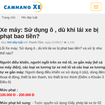
Cẩm
nang
xe,
Trang chủ
Hỏi đáp luật
tra
cứu
Xe máy: Sử dụng ô , dù khi lái xe bị
thông
phạt bao tiền?
tin
xe,
Mục
Hỏi đáp luật
bởi
Thanh Tâm
,
ngày 01/06/17
1,436
kỹ
Lỗi Xe máy: Sử dụng ô , dù khi lái xe bị phạt bao tiền? và xử lý như
năng
thế nào?
lái
xe
Người điều khiển, người ngồi trên xe mô tô, xe gắn máy (kể cả
xe máy điện), các loại xe tương tự xe mô tô và các loại xe tương
tự xe gắn máy:
Người đang điều khiển xe sử dụng ô (dù), dùng điện
thoại di động, thiết bị âm thanh, trừ thiết bị trợ thính (Điểm o Khoản 3
Điều 6)
Mức phạt :
100.000 Đ - 200.000 Đ
Mức phạt bổ sung:
- Tước quyền sử dụng Giấy phép lái xe từ 02