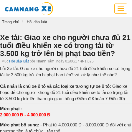
Cẩm
nang
xe,
Trang chủ
Hỏi đáp luật
tra
cứu
Xe tải: Giao xe cho người chưa đủ 21
thông
tuổi điều khiển xe có trọng tải từ
tin
3.500 kg trở lên bị phạt bao tiền?
xe,
kỹ
Mục
Hỏi đáp luật
bởi
Thanh Tâm
,
ngày 01/06/17
1,025
năng
Lỗi Xe tải: Giao xe cho người chưa đủ 21 tuổi điều khiển xe có trọng
lái
tải từ 3.500 kg trở lên bị phạt bao tiền? và xử lý như thế nào?
xe
Cá nhân là chủ xe ô tô và các loại xe tương tự xe ô tô:
Giao xe
hoặc để cho người không đủ 21 tuổi điều khiển xe tô tải có trọng tải
từ 3.500 kg trở lên tham gia giao thông (Điểm đ Khoản 7 Điều 30)
Mức phạt :
2.000.000 Đ - 4.000.000 Đ
Mức phạt bổ sung:
- Phạt từ 4.000.000 Đ - 8.000.000 Đ đối với chủ
phương tiện là tổ chức , tập thể