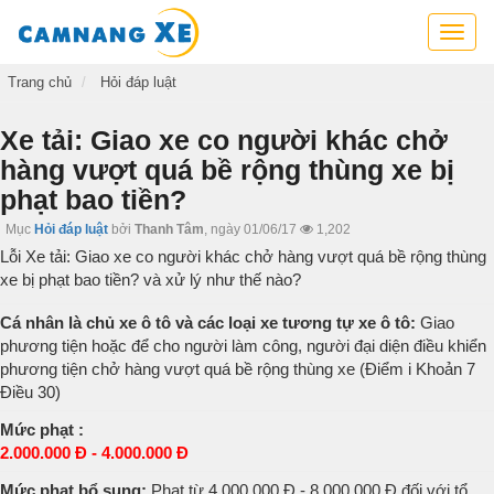
Cẩm
nang
xe,
Trang chủ
Hỏi đáp luật
tra
cứu
Xe tải: Giao xe co người khác chở
thông
hàng vượt quá bề rộng thùng xe bị
tin
phạt bao tiền?
xe,
kỹ
Mục
Hỏi đáp luật
bởi
Thanh Tâm
,
ngày 01/06/17
1,202
năng
Lỗi Xe tải: Giao xe co người khác chở hàng vượt quá bề rộng thùng
lái
xe bị phạt bao tiền? và xử lý như thế nào?
xe
Cá nhân là chủ xe ô tô và các loại xe tương tự xe ô tô:
Giao
phương tiện hoặc để cho người làm công, người đại diện điều khiển
phương tiện chở hàng vượt quá bề rộng thùng xe (Điểm i Khoản 7
Điều 30)
Mức phạt :
2.000.000 Đ - 4.000.000 Đ
Mức phạt bổ sung:
Phat từ 4.000.000 Đ - 8.000.000 Đ đối với tổ