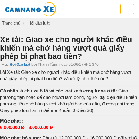
Cẩm
nang
xe,
Trang chủ
Hỏi đáp luật
tra
cứu
Xe tải: Giao xe cho người khác điều
thông
khiển mà chở hàng vượt quá giấy
tin
phép bị phạt bao tiền?
xe,
kỹ
Mục
Hỏi đáp luật
bởi
Thanh Tâm
,
ngày 01/06/17
1,340
năng
Lỗi Xe tải: Giao xe cho người khác điều khiển mà chở hàng vượt
lái
quá giấy phép bị phạt bao tiền? và xử lý như thế nào?
xe
Cá nhân là chủ xe ô tô và các loại xe tương tự xe ô tô:
Giao
phương tiện hoặc để cho người làm công, người đại diện điều khiển
phương tiện chở hàng vượt khổ giới hạn của cầu, đường ghi trong
Giấy phép lưu hành (Điểm e Khoản 9 Điều 30)
Mức phạt :
6.000.000 Đ - 8.000.000 Đ
Mức phạt bổ sung:
Phat từ 12.000.000 Đ - 16.000.000 Đ đối với tổ