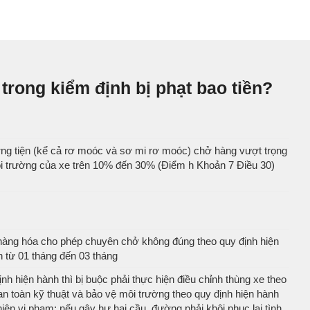
trong kiểm định bị phạt bao tiền?
ng tiện (kể cả rơ moóc và sơ mi rơ moóc) chở hàng vượt trọng
môi trường của xe trên 10% đến 30% (Điểm h Khoản 7 Điều 30)
ng hàng hóa cho phép chuyên chở không đúng theo quy định hiện
 từ 01 tháng đến 03 tháng
 hiện hành thì bị buộc phải thực hiện điều chỉnh thùng xe theo
an toàn kỹ thuật và bảo vệ môi trường theo quy định hiện hành
iện vi phạm; nếu gây hư hại cầu, đường phải khôi phục lại tình