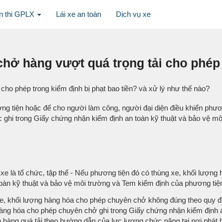
n thi GPLX
Lái xe an toàn
Dịch vụ xe
chở hàng vượt quá trọng tải cho phép 
 cho phép trong kiểm định bị phạt bao tiền? và xử lý như thế nào?
g tiện hoặc để cho người làm công, người đại diện điều khiển phươ
c ghi trong Giấy chứng nhận kiểm định an toàn kỹ thuật và bảo vệ 
ủ xe là tổ chức, tập thể - Nếu phương tiện đó có thùng xe, khối lượ
oàn kỹ thuật và bảo vệ môi trường và Tem kiểm định của phương tiện
, khối lượng hàng hóa cho phép chuyên chở không đúng theo quy định
g hàng hóa cho phép chuyên chở ghi trong Giấy chứng nhận kiểm định 
 hàng quá tải theo hướng dẫn của lực lượng chức năng tại nơi phát h