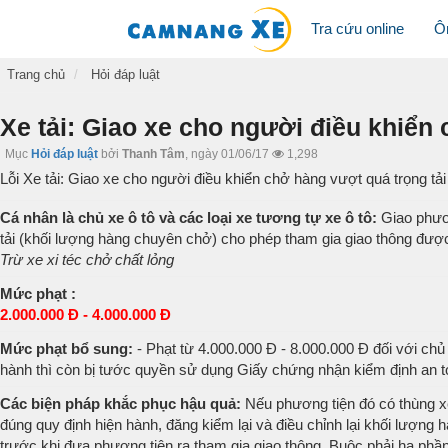
Tra cứu online
Ô
Trang chủ
Hỏi đáp luật
Xe tải: Giao xe cho người điều khiển 
Mục
Hỏi đáp luật
bởi
Thanh Tâm
,
ngày 01/06/17
1,298
Lỗi Xe tải: Giao xe cho người điều khiển chở hàng vượt quá trọng tải
Cá nhân là chủ xe ô tô và các loại xe tương tự xe ô tô:
Giao phươn
tải (khối lượng hàng chuyên chở) cho phép tham gia giao thông đượ
Trừ xe xi téc chở chất lỏng
Mức phạt :
2.000.000 Đ - 4.000.000 Đ
Mức phạt bổ sung:
- Phạt từ 4.000.000 Đ - 8.000.000 Đ đối với ch
hành thì còn bị tước quyền sử dụng Giấy chứng nhận kiểm định an t
Các biện pháp khắc phục hậu quả:
Nếu phương tiện đó có thùng xe
đúng quy định hiện hành, đăng kiểm lại và điều chỉnh lại khối lượn
trước khi đưa phương tiện ra tham gia giao thông. Buộc phải hạ phần