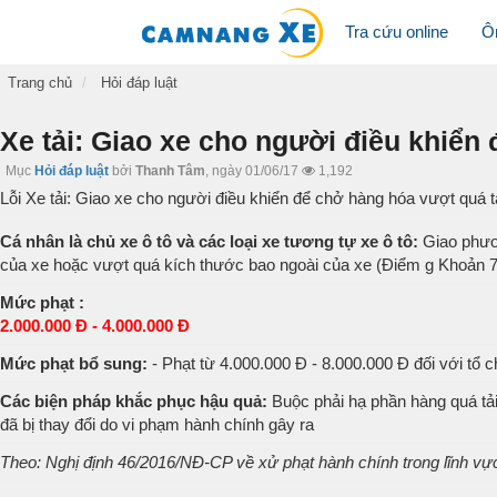
Tra cứu online
Ô
Trang chủ
Hỏi đáp luật
Xe tải: Giao xe cho người điều khiển 
Mục
Hỏi đáp luật
bởi
Thanh Tâm
,
ngày 01/06/17
1,192
Lỗi Xe tải: Giao xe cho người điều khiển để chở hàng hóa vượt quá tải
Cá nhân là chủ xe ô tô và các loại xe tương tự xe ô tô:
Giao phươn
của xe hoặc vượt quá kích thước bao ngoài của xe (Điểm g Khoản 7
Mức phạt :
2.000.000 Đ - 4.000.000 Đ
Mức phạt bổ sung:
- Phạt từ 4.000.000 Đ - 8.000.000 Đ đối với tổ c
Các biện pháp khắc phục hậu quả:
Buộc phải hạ phần hàng quá tải
đã bị thay đổi do vi phạm hành chính gây ra
Theo: Nghị định 46/2016/NĐ-CP về xử phạt hành chính trong lĩnh vự