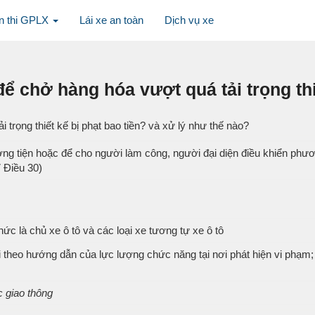
n thi GPLX
Lái xe an toàn
Dịch vụ xe
để chở hàng hóa vượt quá tải trọng thi
 trọng thiết kế bị phạt bao tiền? và xử lý như thế nào?
g tiện hoặc để cho người làm công, người đại diện điều khiển phương
 Điều 30)
hức là chủ xe ô tô và các loại xe tương tự xe ô tô
 theo hướng dẫn của lực lượng chức năng tại nơi phát hiện vi phạm; 
c giao thông