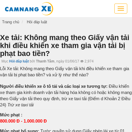
Cẩm
nang
xe,
Trang chủ
Hỏi đáp luật
tra
cứu
Xe tải: Không mang theo Giấy vận tải
thông
khi điều khiển xe tham gia vận tải bị
tin
phạt bao tiền?
xe,
kỹ
Mục
Hỏi đáp luật
bởi
Thanh Tâm
,
ngày 01/06/17
2,974
năng
Lỗi Xe tải: Không mang theo Giấy vận tải khi điều khiển xe tham gia
lái
vận tải bị phạt bao tiền? và xử lý như thế nào?
xe
Người điều khiển xe ô tô tải và các loại xe tương tự:
Điều khiển
xe tham gia kinh doanh vận tải hàng hóa không có hoặc không mang
theo Giấy vận tải theo quy định, trừ xe taxi tải (Điểm d Khoản 2 Điều
24)
Trừ xe taxi tải
Mức phạt :
800.000 Đ - 1.000.000 Đ
Mức phạt bổ sung:
Tước quyền sử dụng Giấy phép lái xe từ 01