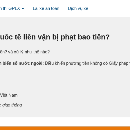
n thi GPLX
Lái xe an toàn
Dịch vụ xe
uốc tế liên vận bị phạt bao tiền?
tiền? và xử lý như thế nào?
n biển số nước ngoài:
Điều khiển phương tiện không có Giấy phép vận
i Việt Nam
c giao thông