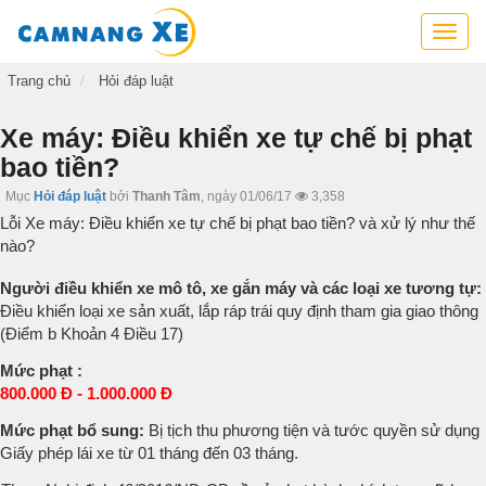
Cẩm
nang
xe,
Trang chủ
Hỏi đáp luật
tra
cứu
Xe máy: Điều khiển xe tự chế bị phạt
thông
bao tiền?
tin
xe,
Mục
Hỏi đáp luật
bởi
Thanh Tâm
,
ngày 01/06/17
3,358
kỹ
Lỗi Xe máy: Điều khiển xe tự chế bị phạt bao tiền? và xử lý như thế
năng
nào?
lái
xe
Người điều khiển xe mô tô, xe gắn máy và các loại xe tương tự:
Điều khiển loại xe sản xuất, lắp ráp trái quy định tham gia giao thông
(Điểm b Khoản 4 Điều 17)
Mức phạt :
800.000 Đ - 1.000.000 Đ
Mức phạt bổ sung:
Bị tịch thu phương tiện và tước quyền sử dụng
Giấy phép lái xe từ 01 tháng đến 03 tháng.