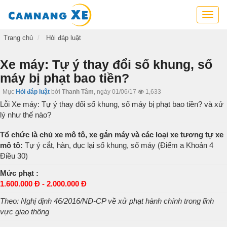
Cẩm
nang
xe,
Trang chủ
Hỏi đáp luật
tra
cứu
Xe máy: Tự ý thay đổi số khung, số
thông
máy bị phạt bao tiền?
tin
xe,
Mục
Hỏi đáp luật
bởi
Thanh Tâm
,
ngày 01/06/17
1,633
kỹ
Lỗi Xe máy: Tự ý thay đổi số khung, số máy bị phạt bao tiền? và xử
năng
lý như thế nào?
lái
xe
Tổ chức là chủ xe mô tô, xe gắn máy và các loại xe tương tự xe
mô tô:
Tự ý cắt, hàn, đục lại số khung, số máy (Điểm a Khoản 4
Điều 30)
Mức phạt :
1.600.000 Đ - 2.000.000 Đ
Theo: Nghị định 46/2016/NĐ-CP về xử phạt hành chính trong lĩnh
vực giao thông