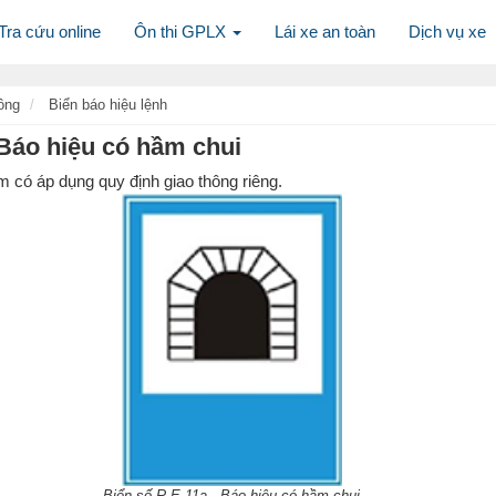
Tra cứu online
Ôn thi GPLX
Lái xe an toàn
Dịch vụ xe
ông
Biển báo hiệu lệnh
 Báo hiệu có hầm chui
 có áp dụng quy định giao thông riêng.
Biển số R.E,11a - Báo hiệu có hầm chui