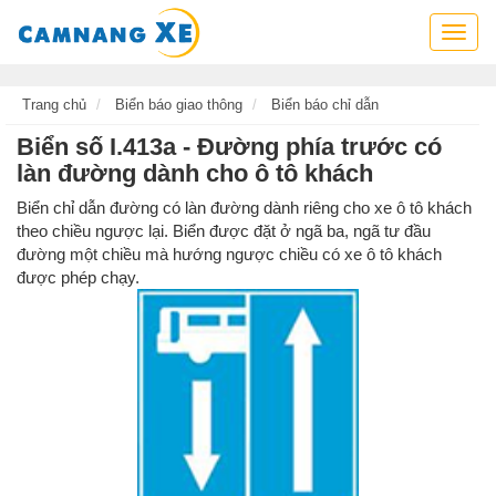
Cẩm
nang
xe,
tra
Trang chủ
Biển báo giao thông
Biển báo chỉ dẫn
cứu
Biển số I.413a - Đường phía trước có
thông
làn đường dành cho ô tô khách
tin
xe,
Biển chỉ dẫn đường có làn đường dành riêng cho xe ô tô khách
kỹ
theo chiều ngược lại. Biển được đặt ở ngã ba, ngã tư đầu
năng
đường một chiều mà hướng ngược chiều có xe ô tô khách
lái
được phép chạy.
xe