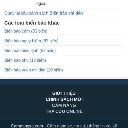
ngoại.
Quay lại đầu dánh sách
Biển báo chỉ dẫn
Các loại biển báo khác
Biển báo cấm (53 biển)
Biển báo nguy hiểm (83 biển)
Biển báo hiệu lệnh (57 biển)
Biển báo phụ (13 biển)
Biển báo vạch chỉ dẫn (10 biển)
GIỚI THIỆU
CHÍNH SÁCH MỚI
CẨM NANG
TRA CỨU ONLINE
Camnangxe.com
-
Cẩm nang xe, tra cứu thông tin xe, kỹ