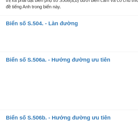
thị xã phải đặt biển phụ số S508(a,b) dưới biển cấm và có chú thíc
đề tiếng Anh trong biển này.
Biển số S.504. - Làn đường
Biển số S.506a. - Hướng đường ưu tiên
Biển số S.506b. - Hướng đường ưu tiên