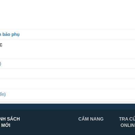
n báo phụ
c
)
ển)
NH SÁCH
CẨM NANG
TRA C
MỚI
ONLIN