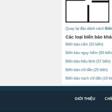
Quay lại đầu dánh sách
Biể
Các loại biển báo khá
Biển báo cấm (53 biển)
Biển báo nguy hiểm (83 biển
Biển báo hiệu lệnh (57 biển)
Biển báo chỉ dẫn (25 biển)
Biển báo vạch chỉ dẫn (10 bi
GIỚI THIỆU
CHÍ