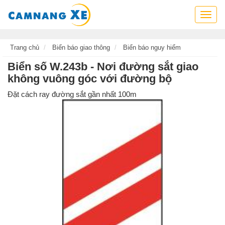
Cẩm
nang
xe,
tra
Trang chủ
Biển báo giao thông
Biển báo nguy hiểm
cứu
Biển số W.243b - Nơi đường sắt giao
thông
không vuông góc với đường bộ
tin
xe,
Đặt cách ray đường sắt gần nhất 100m
kỹ
năng
lái
xe