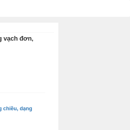
g vạch đơn,
g chiều, dạng