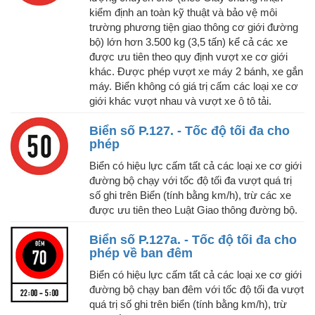
kiểm định an toàn kỹ thuật và bảo vệ môi
trường phương tiện giao thông cơ giới đường
bộ) lớn hơn 3.500 kg (3,5 tấn) kể cả các xe
được ưu tiên theo quy định vượt xe cơ giới
khác. Được phép vượt xe máy 2 bánh, xe gắn
máy. Biển không có giá trị cấm các loại xe cơ
giới khác vượt nhau và vượt xe ô tô tải.
Biển số P.127. - Tốc độ tối đa cho
phép
Biển có hiệu lực cấm tất cả các loại xe cơ giới
đường bộ chạy với tốc độ tối đa vượt quá trị
số ghi trên Biển (tính bằng km/h), trừ các xe
được ưu tiên theo Luật Giao thông đường bộ.
Biển số P.127a. - Tốc độ tối đa cho
phép về ban đêm
Biển có hiệu lực cấm tất cả các loại xe cơ giới
đường bộ chạy ban đêm với tốc độ tối đa vượt
quá trị số ghi trên biển (tính bằng km/h), trừ