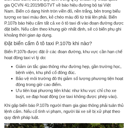
gia QCVN 41:2019/BGTVT về báo hiệu đường bộ tại Việt
Nam. Biển có dạng hình tròn viền đỏ, nền trắng, bên trong biểu
tượng xe taxi màu đen, kẻ chéo màu đỏ từ trái lên phải. Biển
P.107b báo hiệu cấm tất cả xe ô tô taxi đi vào đoạn đường được
đặt biển. Nếu cấm theo khung giờ nhất định, sẽ có biển phụ ghi
khoảng thời gian áp dụng.
Đặt biển cấm ô tô taxi P.107b khi nào?
Biển P.107b được đặt ở các đoạn đường, khu vực cần hạn chế
hoạt động taxi vì lý do:
Giảm ùn tắc giao thông như đường hẹp, gần trường học,
bệnh viện, khu phố cổ đông đúc.
Bảo vệ môi trường đô thị giảm số lượng phương tiện hoạt
động trong giờ cao điểm.
Ưu tiên loại phương tiện khác như khu vực chỉ cho xe
buýt, xe đạp hoạt động (xe taxi không được phép vào).
Khi gặp biển báo P.107b người tham gia giao thông phải tuân thủ
lệnh cấm. Nếu cố tình vi phạm, người lái xe sẽ bị xử phạt theo
quy định pháp luật.