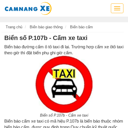
Cẩm
nang
xe,
tra
Trang chủ
Biển báo giao thông
Biển báo cấm
cứu
Biển số P.107b - Cấm xe taxi
thông
tin
Biển báo đường cấm ô tô taxi đi lại. Trường hợp cấm xe ôtô taxi
xe,
theo giờ thì đặt biển phụ ghi giờ cấm.
kỹ
năng
lái
xe
Biển số P.107b - Cấm xe taxi
Biển báo cấm xe taxi có mã hiệu P.107b là biển báo thuộc nhóm
biển báo cấm, được quy định trong Quy chuẩn kỹ thuật quốc