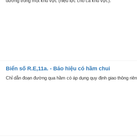
đường trong một khu vực (hiệu lực cho cả khu vực).
Biển số R.E,11a. - Báo hiệu có hầm chui
Chỉ dẫn đoạn đường qua hầm có áp dụng quy định giao thông riên