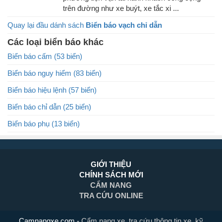
trên đường như xe buýt, xe tắc xi ...
Quay lại đầu dánh sách
Biển báo vạch chỉ dẫn
Các loại biển báo khác
Biển báo cấm (53 biển)
Biển báo nguy hiểm (83 biển)
Biển báo hiệu lệnh (57 biển)
Biển báo chỉ dẫn (25 biển)
Biển báo phụ (13 biển)
GIỚI THIỆU
CHÍNH SÁCH MỚI
CẨM NANG
TRA CỨU ONLINE
Camnangxe.com
-
Cẩm nang xe, tra cứu thông tin xe, kỹ