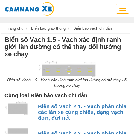
Cẩm
nang
xe,
tra
Trang chủ
Biển báo giao thông
Biển báo vạch chỉ dẫn
cứu
Biển số Vạch 1.5 - Vạch xác định ranh
thông
giới làn đường có thể thay đổi hướng
tin
xe chạy
xe,
kỹ
năng
lái
xe
Biển số Vạch 1.5 - Vạch xác định ranh giới làn đường có thể thay đổi
hướng xe chạy
Cùng loại Biển báo vạch chỉ dẫn
Biển số Vạch 2.1. - Vạch phân chia
các làn xe cùng chiều, dạng vạch
đơn, đứt nét
Biển số Vạch 2.2. - Vạch phân chia