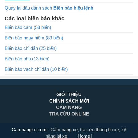
Quay lại đầu dánh sách
Biển báo hiệu lệnh
Các loại biển báo khác
Biển báo cấm (53 biển)
Biển báo nguy hiểm (83 biển)
Biển báo chỉ dẫn (25 biển)
Biển báo phụ (13 biển)
Biển báo vạch chỉ dẫn (10 biển)
GIỚI THIỆU
CHÍNH SÁCH MỚI
CẨM NANG
TRA CỨU ONLINE
Camnangxe.com
-
Cẩm nang xe, tra cứu thông tin xe, kỹ
năng lái xe
Home
|