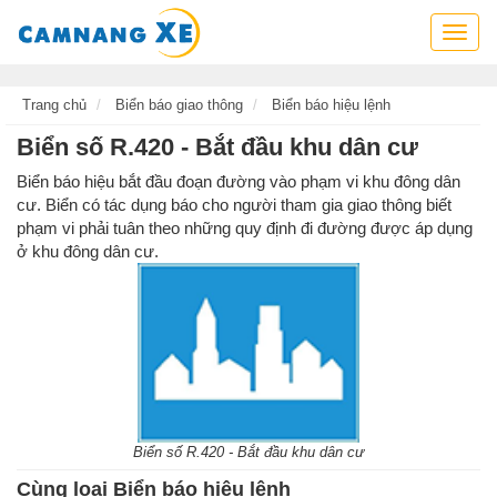
Cẩm
nang
xe,
tra
Trang chủ
Biển báo giao thông
Biển báo hiệu lệnh
cứu
Biển số R.420 - Bắt đầu khu dân cư
thông
tin
Biển báo hiệu bắt đầu đoạn đường vào phạm vi khu đông dân
xe,
cư. Biển có tác dụng báo cho người tham gia giao thông biết
kỹ
phạm vi phải tuân theo những quy định đi đường được áp dụng
năng
ở khu đông dân cư.
lái
xe
Biển số R.420 - Bắt đầu khu dân cư
Cùng loại Biển báo hiệu lệnh