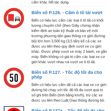
cấm khác hết tác dụng.
Biển số P.126. - Cấm ô tô tải vượt
Biển có hiệu lực cấm các loại ô tô tải có khối
lượng chuyên chở (theo Giấy chứng nhận
kiểm định an toàn kỹ thuật và bảo vệ môi
trường phương tiện giao thông cơ giới đường
bộ) lớn hơn 3.500 kg (3,5 tấn) kể cả các xe
được ưu tiên theo quy định vượt xe cơ giới
khác. Được phép vượt xe máy 2 bánh, xe gắn
máy. Biển không có giá trị cấm các loại xe cơ
giới khác vượt nhau và vượt xe ô tô tải.
Biển số P.127. - Tốc độ tối đa cho
phép
Biển có hiệu lực cấm tất cả các loại xe cơ giới
đường bộ chạy với tốc độ tối đa vượt quá trị
số ghi trên Biển (tính bằng km/h), trừ các xe
được ưu tiên theo Luật Giao thông đường bộ.
Biển số P.127a. - Tốc độ tối đa cho