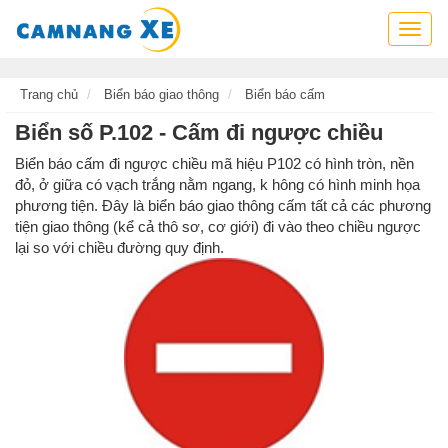
Cẩm
nang
xe,
tra
Trang chủ
Biển báo giao thông
Biển báo cấm
cứu
Biển số P.102 - Cấm đi ngược chiều
thông
tin
Biển báo cấm đi ngược chiều mã hiệu P102 có hình tròn, nền
xe,
đỏ, ở giữa có vạch trắng nằm ngang, k hông có hình minh họa
kỹ
phương tiện. Đây là biển báo giao thông cấm tất cả các phương
năng
tiện giao thông (kể cả thô sơ, cơ giới) đi vào theo chiều ngược
lái
lại so với chiều đường quy định.
xe