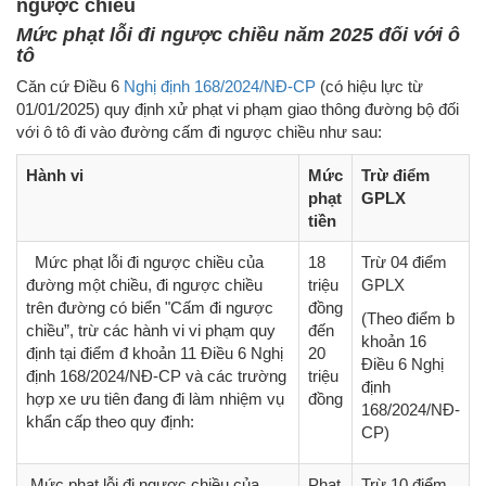
ngược chiều
Mức phạt lỗi đi ngược chiều năm 2025 đối với ô
tô
Căn cứ Điều 6
Nghị định 168/2024/NĐ-CP
(có hiệu lực từ
01/01/2025) quy định xử phạt vi phạm giao thông đường bộ đối
với ô tô đi vào đường cấm đi ngược chiều như sau:
Hành vi
Mức
Trừ điểm
phạt
GPLX
tiền
Mức phạt lỗi đi ngược chiều của
18
Trừ 04 điểm
đường một chiều, đi ngược chiều
triệu
GPLX
trên đường có biển "Cấm đi ngược
đồng
(Theo điểm b
chiều”, trừ các hành vi vi phạm quy
đến
khoản 16
định tại điểm đ khoản 11 Điều 6 Nghị
20
Điều 6 Nghị
định 168/2024/NĐ-CP và các trường
triệu
định
hợp xe ưu tiên đang đi làm nhiệm vụ
đồng
168/2024/NĐ-
khẩn cấp theo quy định:
CP)
Mức phạt lỗi đi ngược chiều của
Phạt
Trừ 10 điểm