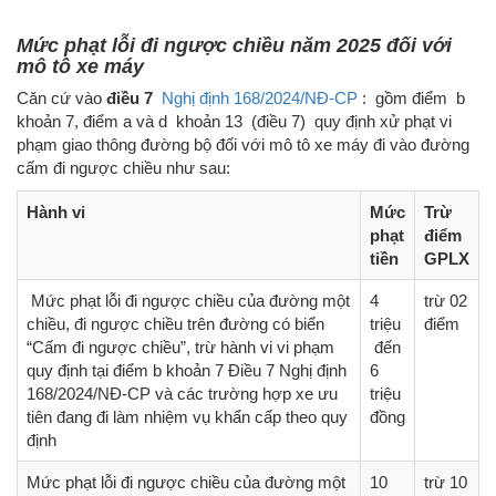
Mức phạt lỗi đi ngược chiều năm 2025 đối với
mô tô xe máy
Căn cứ vào
điều 7
Nghị định 168/2024/NĐ-CP
: gồm điểm b
khoản 7, điểm a và d khoản 13 (điều 7) quy định xử phạt vi
phạm giao thông đường bộ đối với mô tô xe máy đi vào đường
cấm đi ngược chiều như sau:
Hành vi
Mức
Trừ
phạt
điểm
tiền
GPLX
Mức phạt lỗi đi ngược chiều của đường một
4
trừ 02
chiều, đi ngược chiều trên đường có biển
triệu
điểm
“Cấm đi ngược chiều”, trừ hành vi vi phạm
đến
quy định tại điểm b khoản 7 Điều 7 Nghị định
6
168/2024/NĐ-CP và các trường hợp xe ưu
triệu
tiên đang đi làm nhiệm vụ khẩn cấp theo quy
đồng
định
Mức phạt lỗi đi ngược chiều của đường một
10
trừ 10