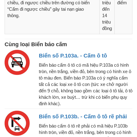
chiều, đi ngược chiều trên đường có biển
triệu
điểm
“Cấm đi ngược chiều” gây tai nạn giao
đến
thông.
14
triệu
đồng
Cùng loại Biển báo cấm
Biển số P.103a. - Cấm ô tô
Biển báo cấm ô tô có mã hiệu P.103a có hình
tròn, nền trắng, viền đỏ, bên trong có hình xe ô
tô màu đen. Biển báo P.103a có ý nghĩa cấm
tất cả các loại xe ô tô con (tức xe chở người
đến 9 chỗ, không bao gồm các loại ô tô tải, ô tô
khách lớn, xe buýt… trừ khi có biển phụ quy
định khác).
Biển số P.103b. - Cấm ô tô rẽ phải
Biển báo cấm ô tô rẽ phải có mã hiệu P.103b
hình tròn, viền đỏ, nền trắng, bên trong có hình